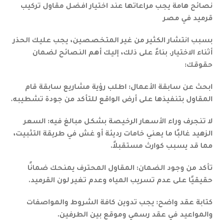
نصائح هامة يجب مراعاتها عند اختيار افضل مقاول تركيب
قرميد في مصر
بسبب انتشار الكثير من غير المتخصصين، يجب عليك الحذر
أثناء الاختيار. بناءً على ذلك، إليك أهم النصائح لضمان
حقوقك:
ابحث عن سابقة الأعمال: اطلب رؤية مشاريع سابقة قام
المقاول بتنفيذها على أرض الواقع للتأكد من جودة تشطيبه.
لا تنجرف وراء الأسعار الرخيصة بشكل مبالغ فيه: السعر
الزهيد غالبًا ما يعني خامات رديئة أو غش في طريقة التثبيت،
مما قد يسبب كوارث مستقبلاً.
تأكد من وجود الضمان: المقاول المحترف يمنحك ضمانًا
حقيقيًا على عدم تسريب المياه وعدم تغير لون القرميد.
كتابة عقد واضح: يجب تدوين كافة الشروط والمواصفات
والمواعيد في عقد رسمي وموقع بين الطرفين.