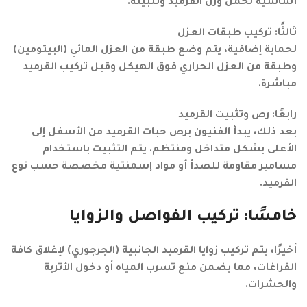
أساسية لحمل وزن القرميد وتثبيته.
ثالثًا: تركيب طبقات العزل
لحماية إضافية، يتم وضع طبقة من العزل المائي (البيتومين)
وطبقة من العزل الحراري فوق الهيكل وقبل تركيب القرميد
مباشرة.
رابعًا: رص وتثبيت القرميد
بعد ذلك، يبدأ الفنيون برص حبات القرميد من الأسفل إلى
الأعلى بشكل متداخل ومنتظم. يتم التثبيت باستخدام
مسامير مقاومة للصدأ أو مواد إسمنتية مخصصة حسب نوع
القرميد.
خامسًا: تركيب الفواصل والزوايا
أخيرًا، يتم تركيب زوايا القرميد الجانبية (الجرجوري) لإغلاق كافة
الفراغات، مما يضمن منع تسرب المياه أو دخول الأتربة
والحشرات.