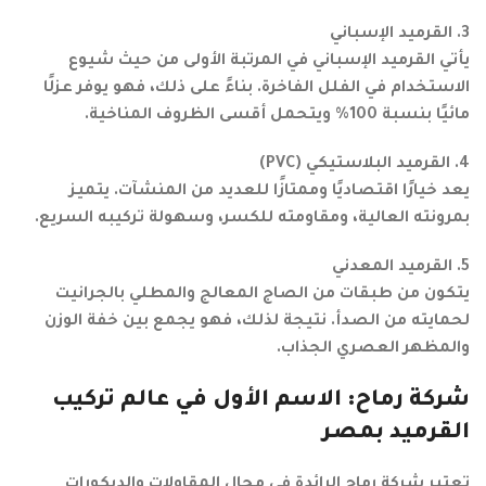
3. القرميد الإسباني
يأتي القرميد الإسباني في المرتبة الأولى من حيث شيوع
الاستخدام في الفلل الفاخرة. بناءً على ذلك، فهو يوفر عزلًا
مائيًا بنسبة 100% ويتحمل أقسى الظروف المناخية.
4. القرميد البلاستيكي (PVC)
يعد خيارًا اقتصاديًا وممتازًا للعديد من المنشآت. يتميز
بمرونته العالية، ومقاومته للكسر، وسهولة تركيبه السريع.
5. القرميد المعدني
يتكون من طبقات من الصاج المعالج والمطلي بالجرانيت
لحمايته من الصدأ. نتيجة لذلك، فهو يجمع بين خفة الوزن
والمظهر العصري الجذاب.
شركة رماح: الاسم الأول في عالم تركيب
القرميد بمصر
تعتبر شركة رماح الرائدة في مجال المقاولات والديكورات