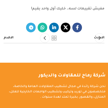
مفيش تقييمات لسه.. خليك أول واحد يقيم!
الاحدث
الاقدم
شركة رماح للمقاولات والديكور
نحن شركة رائدة في مجال تشطيب المقاولات العامة والخاصة،
متخصصون في توريد وتركيب وتشطيب الواجهات الخارجية للفلل،
المنازل، والقصور. بخبرة تمتد لعدة سنوات .