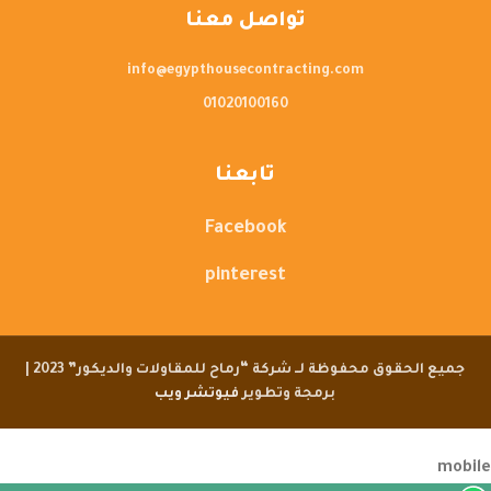
تواصل معنا
info@egypthousecontracting.com
01020100160
تابعنا
Facebook
pinterest
جميع الحقوق محفوظة لــ شركة “رماح للمقاولات والديكور” 2023 |
برمجة وتطوير
فيوتشر ويب
مرحبا بك , كيف يمكن ان نساعدك