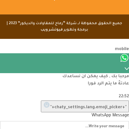
جميع الحقوق محفوظة لــ شركة “رماح للمقاولات والديكور” 2023 |
برمجة وتطوير
فيوتشر ويب
مرحبا بك , كيف يمكن ان نساعدك
عادتهً ما يتم الرد فورا
22:52
"+chaty_settings.lang.emoji_picker+"
WhatsApp Message
undefined