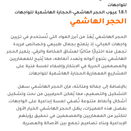
للواجهات
1.8.1
عيوب الحجر الهاشمي-الحجارة الهاشمية للواجهات
الحجر الهاشمي
الحجر الهاشمي يُعَدّ من أبرز المواد التي تُستخدم في تزيين
واجهات المباني، إذ يتمتع بجمال طبيعي وخصائص فريدة
تجعل منه اختيارًا مثاليًا لعشاق الفخامة والرقي. يتميز الحجر
الهاشمي بتنوع ألوانه وتعدد أنماطه، مما يُتيح للمعماريين
والمصممين الحرية في الابتكار وإضفاء لمسة فنية على
المشاريع المعمارية.الحجارة الهاشمية للواجهات
بالإضافة إلى جماله ومتانته، فإن الحجر الهاشمي سهل
التشكيل والتصميم، مما يُمكن الحرفيين من نحت وتشكيل
أشكال وأنماط متنوعة تُضفي لمسة إبداعية على الواجهات.
بفضل هذه المميزات، يظل الحجر الهاشمي الخيار الأول
للكثير من المعماريين والمصممين في تحقيق رؤيتهم
الإبداعية وبناء تصاميم تجمع بين الأصالة والعصرية.