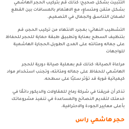
التثبيت بشكل صحيح: كذلك قم بتركيب الحجر الهاشمي
بشكل متقن ومتساوٍ، مع الاهتمام بالمسافات بين القطع
لضمان التناسق والجمال في التصميم.
التشطيب النهائي: بمجرد الانتهاء من تركيب الحجر، قم
بتنظيف السطح بعناية وتطبيق طبقة حماية للحجر للحفاظ
على جماله ومتانته على المدى الطويل.الحجارة الهاشمية
للواجهات
مراعاة الصيانة: كذلك قم بعملية صيانة دورية للحجر
الهاشمي للحفاظ على جماله ومتانته، وتجنب استخدام مواد
كيميائية قوية قد تؤثر سلبًا على سطحه.
تذكر أن فريقنا في شركة رماح للمقاولات والديكور دائمًا في
خدمتك لتقديم النصائح والمساعدة في تنفيذ مشروعاتك
بأعلى معايير الجودة والاحترافية.
حجر هاشمي راس