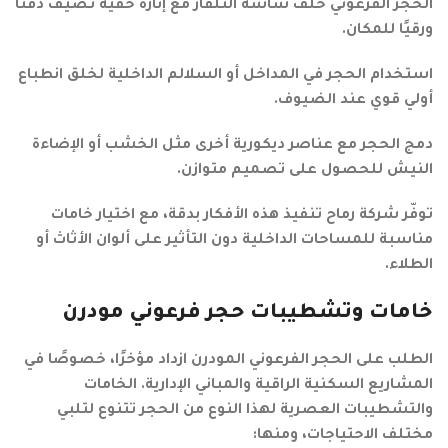
الحجر الفرعوني خلف شاشة التلفاز مع إنارة خفية تضيف دفئًا
ورقيًا للمكان.
استخدام الحجر في المداخل أو السلالم الداخلية لخلق انطباع
أولي قوي عند الضيوف.
دمج الحجر مع عناصر ديكورية أخرى مثل الخشب أو الإضاءة
النيش للحصول على تصميم متوازن.
توفّر شركة رماح تنفيذ هذه الأفكار بدقة، مع اختيار خامات
مناسبة للمساحات الداخلية دون التأثير على ألوان الأثاث أو
الطلاء.
خامات وتشطيبات حجر فرعوني مودرن
الطلب على الحجر الفرعوني المودرن ازداد مؤخرًا، خصوصًا في
المشاريع السكنية الراقية والمباني الإدارية. الخامات
والتشطيبات العصرية لهذا النوع من الحجر تتنوع لتلبي
مختلف الاحتياجات، ومنها: