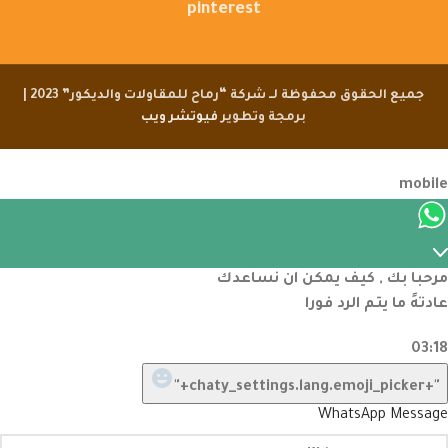
pinterest
جميع الحقوق محفوظة لــ شركة “رماح للمقاولات والديكور” 2023 |
برمجة وتطوير
فيوتشر ويب
مرحبا بك , كيف يمكن ان نساعدك
عادتهً ما يتم الرد فورا
03:18
"+chaty_settings.lang.emoji_picker+"
WhatsApp Message
undefined