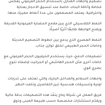
تصميم واجهات المنازل باستخدام الحجر الفرعوني يعكس
فخامة وأناقة البناء، خاصة عند تنسيق الأحجار بعناية
واحترافية. يعتمد المصممون على عدة أنماط مميزة، منها:
النمط الكلاسيكي الذي يبرز ملامح الحضارة الفرعونية القديمة
ويمنح الواجهة طابعًا أثريًا أصيلًا.
النمط العصري الذي يدمج بين خطوط التصميم الحديثة
وخامات الحجر الطبيعي لخلق توازن جذاب.
تصميمات الدمج، حيث يستخدم الحرفيون الحجر الفرعوني مع
خامات أخرى مثل الحجر الهاشمي أو الجرانيت لإضفاء تنوع
بصري قوي.
واجهات السلالم والمداخل البارزة، والتي تعتمد على تدرجات
لونية وتنسيقات هندسية تبرز التفاصيل وتلفت النظر.
فريق العمل في شركة رماح ينفّذ هذه التصميمات بدقة عالية
ويقدّم استشارات مخصصة حسب طبيعة المبنى وذوق