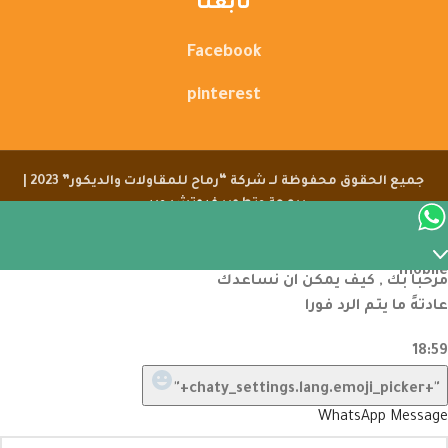
تابعنا
Facebook
pinterest
جميع الحقوق محفوظة لــ شركة “رماح للمقاولات والديكور” 2023 |
برمجة وتطوير
فيوتشر ويب
مرحبا بك , كيف يمكن ان نساعدك
عادتهً ما يتم الرد فورا
18:59
"+chaty_settings.lang.emoji_picker+"
WhatsApp Message