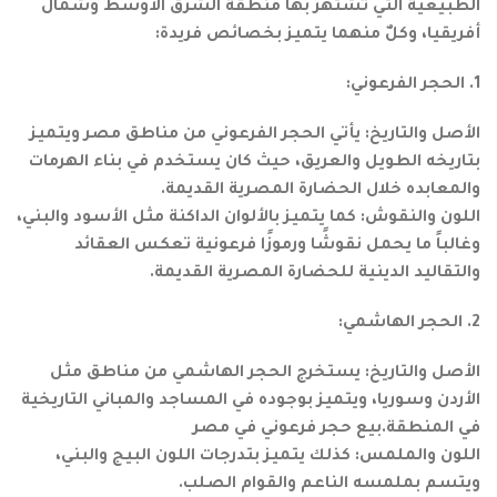
الطبيعية التي تشتهر بها منطقة الشرق الأوسط وشمال
أفريقيا، وكلٌ منهما يتميز بخصائص فريدة:
1. الحجر الفرعوني:
الأصل والتاريخ: يأتي الحجر الفرعوني من مناطق مصر ويتميز
بتاريخه الطويل والعريق، حيث كان يستخدم في بناء الهرمات
والمعابده خلال الحضارة المصرية القديمة.
اللون والنقوش: كما يتميز بالألوان الداكنة مثل الأسود والبني،
وغالباً ما يحمل نقوشًا ورموزًا فرعونية تعكس العقائد
والتقاليد الدينية للحضارة المصرية القديمة.
2. الحجر الهاشمي:
الأصل والتاريخ: يستخرج الحجر الهاشمي من مناطق مثل
الأردن وسوريا، ويتميز بوجوده في المساجد والمباني التاريخية
في المنطقة.بيع حجر فرعوني في مصر
اللون والملمس: كذلك يتميز بتدرجات اللون البيج والبني،
ويتسم بملمسه الناعم والقوام الصلب.