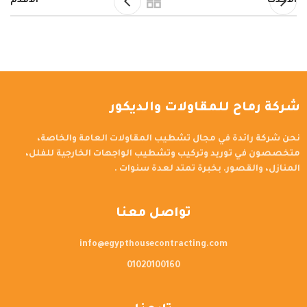
الاحدث
الاقدم
شركة رماح للمقاولات والديكور
نحن شركة رائدة في مجال تشطيب المقاولات العامة والخاصة،
متخصصون في توريد وتركيب وتشطيب الواجهات الخارجية للفلل،
المنازل، والقصور. بخبرة تمتد لعدة سنوات .
تواصل معنا
info@egypthousecontracting.com
01020100160