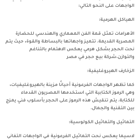
الواجهات على النحو التالي:
الهياكل الهرمية:
الأهرامات تمثل قمة الفن المعماري والهندسي للحضارة
المصرية القديمة. تتميز واجهاتها بالبساطة والقوة، حيث يتم
نحت الحجر بشكل هرمي يعكس الاهتمام بالتناغم
والتوازن.شركة بيع حجر في مصر
الزخارف الهيروغليفية:
كما تظهر الواجهات الفرعونية أحيانًا مزينة بالهيروغليفيات،
وهي الرموز الكتابية التي استخدمها المصريون القدماء
للكتابة. يتم تنقيش هذه الرموز على الحجر بأسلوب فني يمزج
بين التقنية والجمال.
التماثيل والتماثيل الكولوسية:
لاسيما يعكس نحت التماثيل الفرعونية في الواجهات التفاني