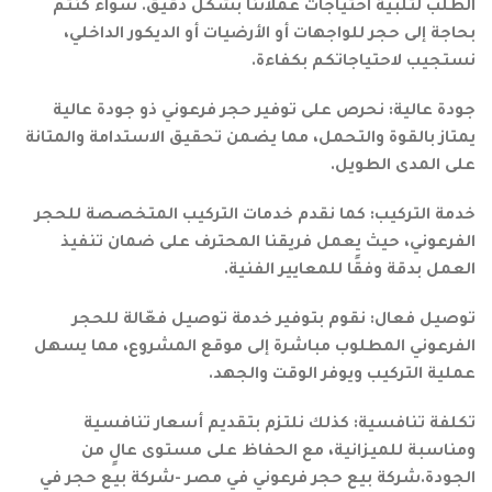
الطلب لتلبية احتياجات عملائنا بشكل دقيق. سواء كنتم
بحاجة إلى حجر للواجهات أو الأرضيات أو الديكور الداخلي،
نستجيب لاحتياجاتكم بكفاءة.
جودة عالية: نحرص على توفير حجر فرعوني ذو جودة عالية
يمتاز بالقوة والتحمل، مما يضمن تحقيق الاستدامة والمتانة
على المدى الطويل.
خدمة التركيب: كما نقدم خدمات التركيب المتخصصة للحجر
الفرعوني، حيث يعمل فريقنا المحترف على ضمان تنفيذ
العمل بدقة وفقًا للمعايير الفنية.
توصيل فعال: نقوم بتوفير خدمة توصيل فعّالة للحجر
الفرعوني المطلوب مباشرة إلى موقع المشروع، مما يسهل
عملية التركيب ويوفر الوقت والجهد.
تكلفة تنافسية: كذلك نلتزم بتقديم أسعار تنافسية
ومناسبة للميزانية، مع الحفاظ على مستوى عالٍ من
الجودة.شركة بيع حجر فرعوني في مصر -شركة بيع حجر في