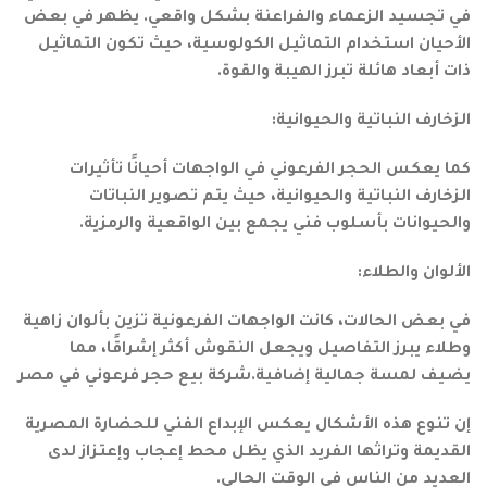
في تجسيد الزعماء والفراعنة بشكل واقعي. يظهر في بعض
الأحيان استخدام التماثيل الكولوسية، حيث تكون التماثيل
ذات أبعاد هائلة تبرز الهيبة والقوة.
الزخارف النباتية والحيوانية:
كما يعكس الحجر الفرعوني في الواجهات أحيانًا تأثيرات
الزخارف النباتية والحيوانية، حيث يتم تصوير النباتات
والحيوانات بأسلوب فني يجمع بين الواقعية والرمزية.
الألوان والطلاء:
في بعض الحالات، كانت الواجهات الفرعونية تزين بألوان زاهية
وطلاء يبرز التفاصيل ويجعل النقوش أكثر إشراقًا، مما
يضيف لمسة جمالية إضافية.شركة بيع حجر فرعوني في مصر
إن تنوع هذه الأشكال يعكس الإبداع الفني للحضارة المصرية
القديمة وتراثها الفريد الذي يظل محط إعجاب وإعتزاز لدى
العديد من الناس في الوقت الحالي.