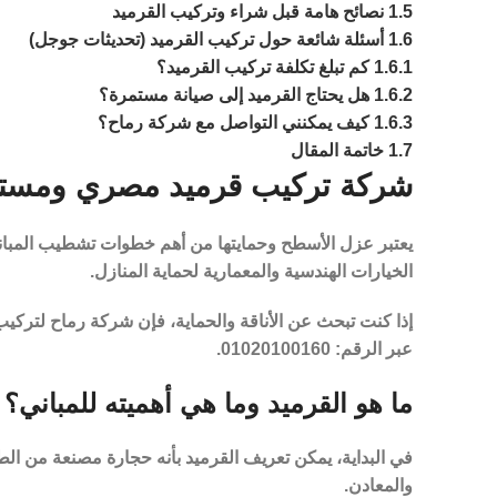
1.5
نصائح هامة قبل شراء وتركيب القرميد
1.6
أسئلة شائعة حول تركيب القرميد (تحديثات جوجل)
1.6.1
كم تبلغ تكلفة تركيب القرميد؟
1.6.2
هل يحتاج القرميد إلى صيانة مستمرة؟
1.6.3
كيف يمكنني التواصل مع شركة رماح؟
1.7
خاتمة المقال
شركة تركيب قرميد مصري ومستورد | شرك
يعتبر عزل الأسطح وحمايتها من أهم خطوات تشطيب المباني ا
الخيارات الهندسية والمعمارية لحماية المنازل.
إذا كنت تبحث عن الأناقة والحماية، فإن
شركة رماح لتركيب
عبر الرقم:
01020100160
.
ما هو القرميد وما هي أهميته للمباني؟
في البداية، يمكن تعريف القرميد بأنه حجارة مصنعة من ال
والمعادن.