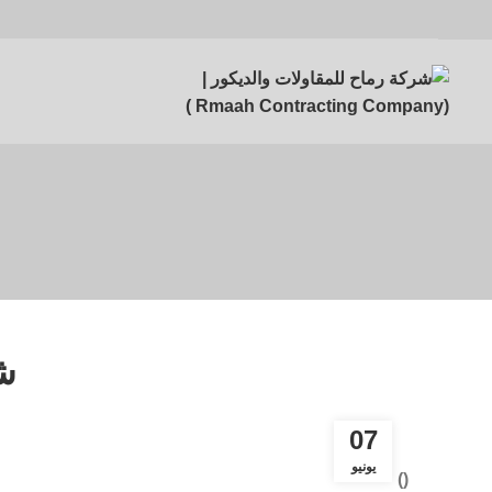
ش
07
يونيو
)
(