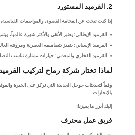
2. القرميد المستورد
إذا كنت تبحث عن الفخامة القصوى والمواصفات القياسية، فإن 
القرميد الإيطالي:
يعتبر الأنقى والأكثر شهرة عالمياً، ويتم
القرميد الإسباني:
يتميز بتصاميمه العصرية ومرونته العالية
القرميد الفخاري والمعدني:
خيارات ممتازة تناسب التصام
لماذا تختار شركة رماح لتركيب القرميد
وفقاً لتحديثات جوجل الجديدة التي تركز على
الخبرة والموثوقية
بالإنجازات.
إليك أبرز ما يميزنا:
فريق عمل محترف
تضم الشركة نخبة من المهندسين والفنيين المتخصصين. نتيجة