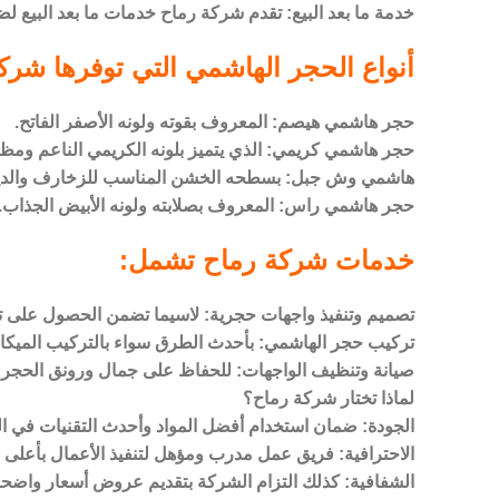
خدمة ما بعد البيع: تقدم شركة رماح خدمات ما بعد البيع لض
أنواع الحجر الهاشمي التي توفرها شرك
حجر هاشمي هيصم: المعروف بقوته ولونه الأصفر الفاتح.
حجر هاشمي كريمي: الذي يتميز بلونه الكريمي الناعم ومظه
هاشمي وش جبل: بسطحه الخشن المناسب للزخارف والدي
حجر هاشمي راس: المعروف بصلابته ولونه الأبيض الجذاب.
خدمات شركة رماح تشمل:
تصميم وتنفيذ واجهات حجرية: لاسيما تضمن الحصول على ت
تركيب حجر الهاشمي: بأحدث الطرق سواء بالتركيب الميكانيك
صيانة وتنظيف الواجهات: للحفاظ على جمال ورونق الحجر
لماذا تختار شركة رماح؟
الجودة: ضمان استخدام أفضل المواد وأحدث التقنيات في ال
الاحترافية: فريق عمل مدرب ومؤهل لتنفيذ الأعمال بأعلى 
الشفافية: كذلك التزام الشركة بتقديم عروض أسعار واضح