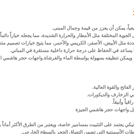
عياً، يمكن أن يعزز من قيمة وجمال المبنى.
الجوية المختلفة مثل الأمطار والحرارة الشديدة، مما يجعله خياراً دائما
تعددة مثل الأبيض، الأصفر، الكريمي والأحمر، مما يتيح خيارات تصميم متن
مما يساعد في الحفاظ على درجة حرارة داخلية مستقرة في المباني.
ة، ويمكن تنظيفه بسهولة بواسطة الماء والفرشاة.واجهات حجر هاشمي ا
لفاتح والقوة العالية.
 الزخارف والديكورات.
ً وأنيقاً.
ميل.واجهات حجر هاشمي الجيزة
ي يعتمد على التثبيت بمسامير خاصة، ويعتبر من الطرق الأكثر أماناً وثبا
لطات الأسمنتية التي تضمن التصاق الحجر بالسطح الخارجي.