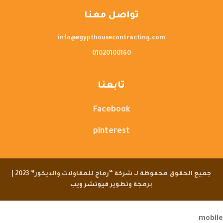
تواصل معنا
info@egypthousecontracting.com
01020100160
تابعنا
Facebook
pinterest
جميع الحقوق محفوظة لــ شركة “رماح للمقاولات والديكور” 2023 |
برمجة وتطوير
فيوتشر ويب