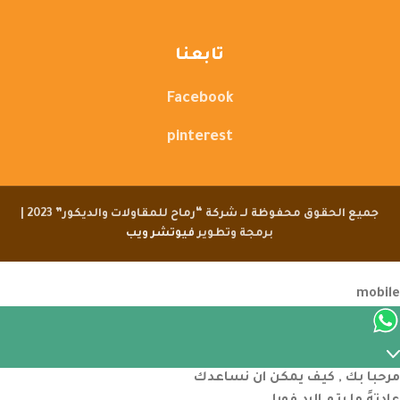
تابعنا
Facebook
pinterest
جميع الحقوق محفوظة لــ شركة “رماح للمقاولات والديكور” 2023 |
برمجة وتطوير
فيوتشر ويب
مرحبا بك , كيف يمكن ان نساعدك
عادتهً ما يتم الرد فورا
07:26