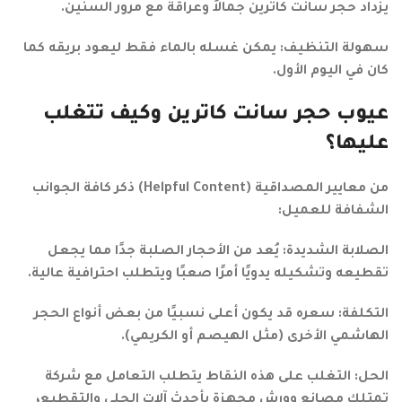
يزداد حجر سانت كاترين جمالاً وعراقة مع مرور السنين.
سهولة التنظيف: يمكن غسله بالماء فقط ليعود بريقه كما
كان في اليوم الأول.
عيوب حجر سانت كاترين وكيف تتغلب
عليها؟
من معايير المصداقية (Helpful Content) ذكر كافة الجوانب
الشفافة للعميل:
الصلابة الشديدة: يُعد من الأحجار الصلبة جدًا مما يجعل
تقطيعه وتشكيله يدويًا أمرًا صعبًا ويتطلب احترافية عالية.
التكلفة: سعره قد يكون أعلى نسبيًا من بعض أنواع الحجر
الهاشمي الأخرى (مثل الهيصم أو الكريمي).
الحل: التغلب على هذه النقاط يتطلب التعامل مع شركة
تمتلك مصانع وورش مجهزة بأحدث آلات الجلي والتقطيع،