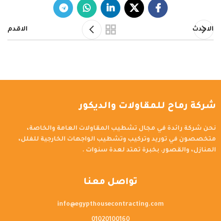
الاحدث
الاقدم
شركة رماح للمقاولات والديكور
نحن شركة رائدة في مجال تشطيب المقاولات العامة والخاصة،
متخصصون في توريد وتركيب وتشطيب الواجهات الخارجية للفلل،
المنازل، والقصور. بخبرة تمتد لعدة سنوات .
تواصل معنا
info@egypthousecontracting.com
01020100160