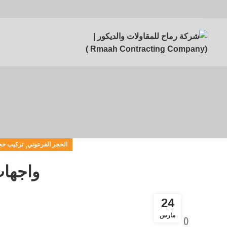
,
الحجر الفرعوني
تركيب حج
واجهات م
24
مارس
)
(