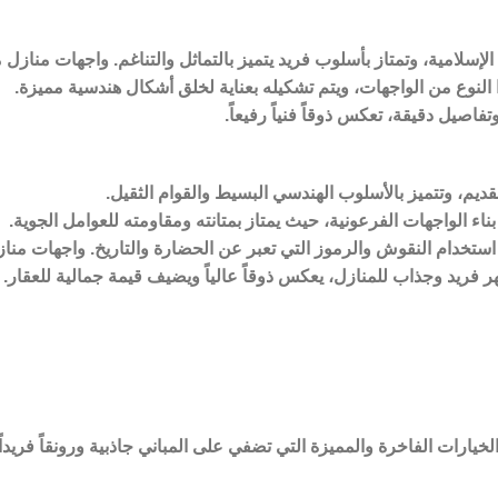
لإسلامية، وتمتاز بأسلوب فريد يتميز بالتماثل والتناغم. واجهات منازل
 النوع من الواجهات، ويتم تشكيله بعناية لخلق أشكال هندسية مميزة.
صيل دقيقة، تعكس ذوقاً فنياً رفيعاً.
يم، وتتميز بالأسلوب الهندسي البسيط والقوام الثقيل.
اء الواجهات الفرعونية، حيث يمتاز بمتانته ومقاومته للعوامل الجوية.
ى استخدام النقوش والرموز التي تعبر عن الحضارة والتاريخ. واجهات من
 فريد وجذاب للمنازل، يعكس ذوقاً عالياً ويضيف قيمة جمالية للعقار.
يارات الفاخرة والمميزة التي تضفي على المباني جاذبية ورونقاً فريداً.