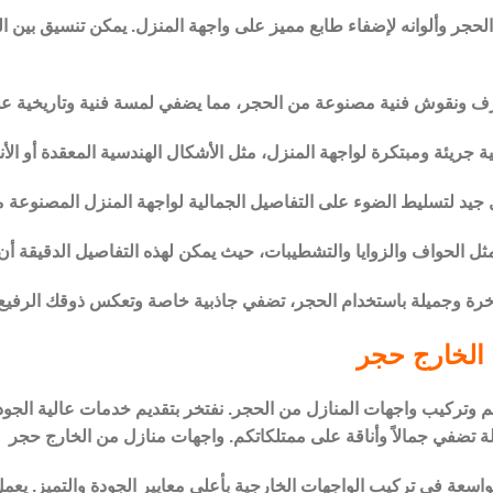
الحجر وألوانه لإضفاء طابع مميز على واجهة المنزل. يمكن تنسيق بين 
ارف ونقوش فنية مصنوعة من الحجر، مما يضفي لمسة فنية وتاريخية عل
ريئة ومبتكرة لواجهة المنزل، مثل الأشكال الهندسية المعقدة أو الأنما
جيد لتسليط الضوء على التفاصيل الجمالية لواجهة المنزل المصنوعة من
ة مثل الحواف والزوايا والتشطيبات، حيث يمكن لهذه التفاصيل الدقيقة أن
فاخرة وجميلة باستخدام الحجر، تضفي جاذبية خاصة وتعكس ذوقك الرفيع
الخارج حجر
م وتركيب واجهات المنازل من الحجر. نفتخر بتقديم خدمات عالية الجودة
تضفي جمالاً وأناقة على ممتلكاتكم. واجهات منازل من الخارج حجر
اسعة في تركيب الواجهات الخارجية بأعلى معايير الجودة والتميز. يعمل