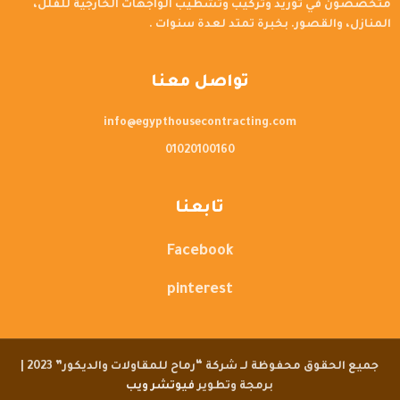
متخصصون في توريد وتركيب وتشطيب الواجهات الخارجية للفلل،
المنازل، والقصور. بخبرة تمتد لعدة سنوات .
تواصل معنا
info@egypthousecontracting.com
01020100160
تابعنا
Facebook
pinterest
جميع الحقوق محفوظة لــ شركة “رماح للمقاولات والديكور” 2023 |
برمجة وتطوير
فيوتشر ويب