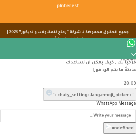
pinterest
جميع الحقوق محفوظة لــ شركة “رماح للمقاولات والديكور” 2023 |
برمجة وتطوير
فيوتشر ويب
مرحبا بك , كيف يمكن ان نساعدك
عادتهً ما يتم الرد فورا
20:03
"+chaty_settings.lang.emoji_picker+"
WhatsApp Message
undefined