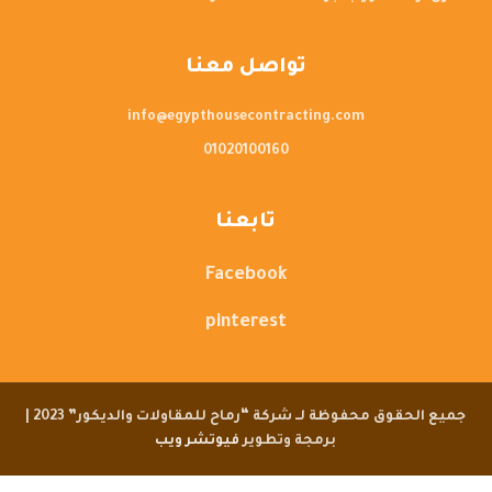
تواصل معنا
info@egypthousecontracting.com
01020100160
تابعنا
Facebook
pinterest
جميع الحقوق محفوظة لــ شركة “رماح للمقاولات والديكور” 2023 |
برمجة وتطوير
فيوتشر ويب