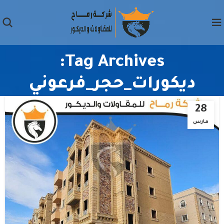
Tag Archives:
ديكورات_حجر_فرعوني
28
مارس